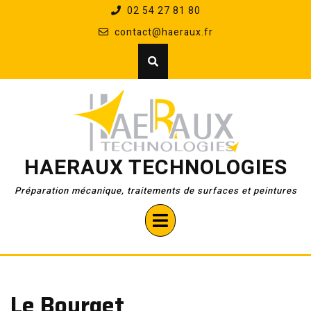
Skip
02 54 27 81 80
to
contact@haeraux.fr
content
HAERAUX TECHNOLOGIES
Préparation mécanique, traitements de surfaces et peintures
Open
Button
Le Bourget