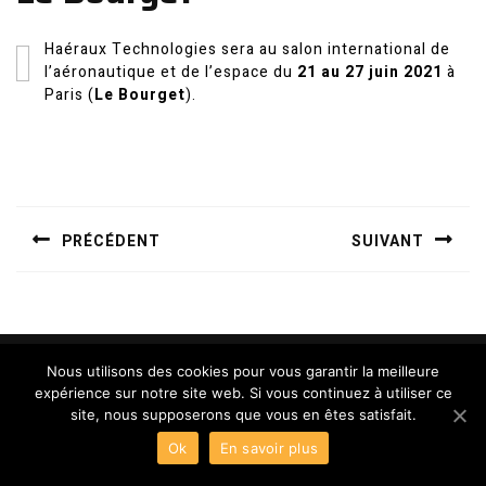
Haéraux Technologies sera au salon international de
l’aéronautique et de l’espace du
21 au 27 juin 2021
à
Paris (
Le Bourget
).
Navigation
de
l’article
PRÉCÉDENT
SUIVANT
Article
Article
précédent
suivant
:
:
Nous utilisons des cookies pour vous garantir la meilleure
HAERAUX TECHNOLOGIES - 2019 - Tous droits réservés
expérience sur notre site web. Si vous continuez à utiliser ce
site, nous supposerons que vous en êtes satisfait.
Ok
En savoir plus